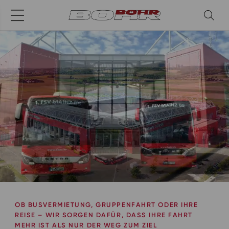
OB BUSVERMIETUNG, GRUPPENFAHRT ODER IHRE
REISE – WIR SORGEN DAFÜR, DASS IHRE FAHRT
MEHR IST ALS NUR DER WEG ZUM ZIEL