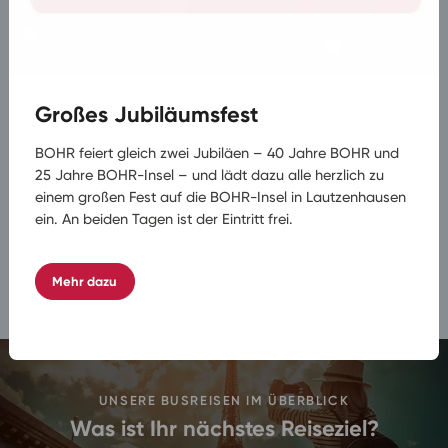
Großes Jubiläumsfest
BOHR feiert gleich zwei Jubiläen – 40 Jahre BOHR und
25 Jahre BOHR-Insel – und lädt dazu alle herzlich zu
einem großen Fest auf die BOHR-Insel in Lautzenhausen
ein. An beiden Tagen ist der Eintritt frei.
INNERBETRIEBLICHER PERSONENVERKEHR
Werksverkehr
Mehr dazu
UNSERE BUSREISEN IM ÜBERBLICK
Was ist Ihr nächstes Reiseziel?