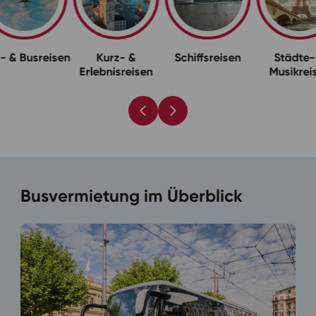
sreisen
Kurz- &
Schiffsreisen
Städte- &
Erlebnisreisen
Musikreisen
Busvermietung im Überblick