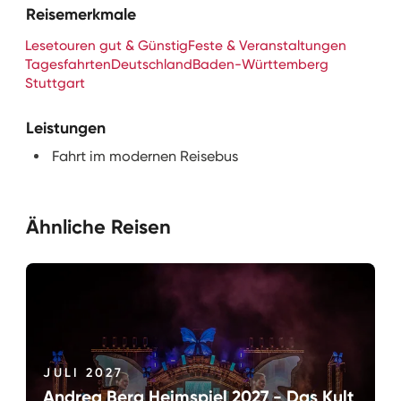
Reisemerkmale
Lesetouren gut & Günstig
Feste & Veranstaltungen
Tagesfahrten
Deutschland
Baden-Württemberg
Stuttgart
Leistungen
Fahrt im modernen Reisebus
Ähnliche Reisen
JULI 2027
Andrea Berg Heimspiel 2027 - Das Kult