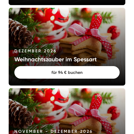
DEZEMBER 2026
Weihnachtszauber im Spessart
Großes Jubiläumsfest
für 94 € buchen
BOHR feiert gleich zwei Jubiläen – 40 Jahre BOHR und
25 Jahre BOHR-Insel – und lädt dazu alle herzlich zu
einem großen Fest auf die BOHR-Insel in Lautzenhausen
ein. An beiden Tagen ist der Eintritt frei.
Mehr dazu
NOVEMBER - DEZEMBER 2026