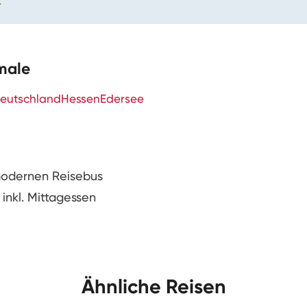
Großes
r
Jubiläumsf
male
BOHR feiert gleich zwei
Jahre BOHR und 25 Jah
eutschland
Hessen
Edersee
und lädt dazu alle herz
großen Fest auf die BOH
Lautzenhausen ein. An 
der Eintritt frei.
 modernen Reisebus
t inkl. Mittagessen
Mehr dazu
Ähnliche Reisen