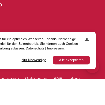
0
rrufen
Impressum
Gutscheine
AGB
Intern
rklärung zur Barrierefreiheit
Media
Blog