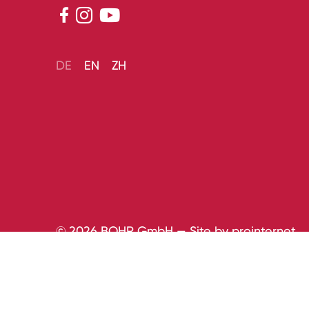



DE
EN
ZH
© 2026 BOHR GmbH — Site by
prointernet