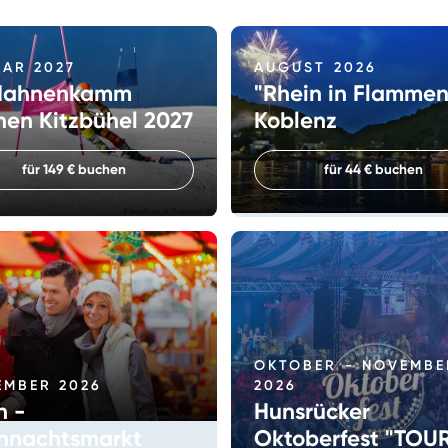
AR 2027
AUGUST 2026
 Hahnenkamm
"Rhein in Flammen
nen Kitzbühel 2027
Koblenz
für 149 € buchen
für 44 € buchen
OKTOBER - NOVEMBE
EMBER 2026
2026
n -
Hunsrücker
hnachtsmarkt
Oktoberfest "TOUR