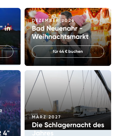
DEZEMBER 2026
" in
Bad Neuenahr -
Weihnachtsmarkt
für 44 € buchen
R
MÄRZ 2027
Die Schlagernacht des
 4"
Jahres