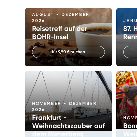
AUGUST - DEZEMBER
2026
JANU
Reisetreff auf der
87.
BOHR-Insel
Ren
für 9,90 € buchen
NOVEMBER - DEZEMBER
2026
Frankfurt -
NOV
Weihnachtszauber auf
Bon
dem Römerberg
Wei