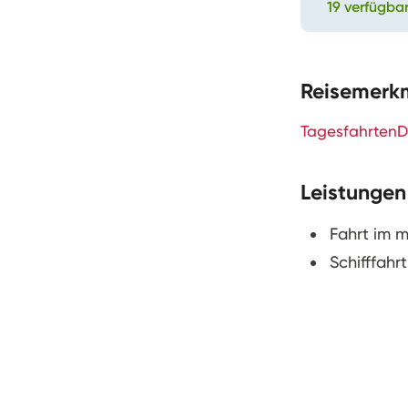
19 verfügba
Reisemerk
Tagesfahrten
D
Leistungen
Fahrt im
Schifffahr