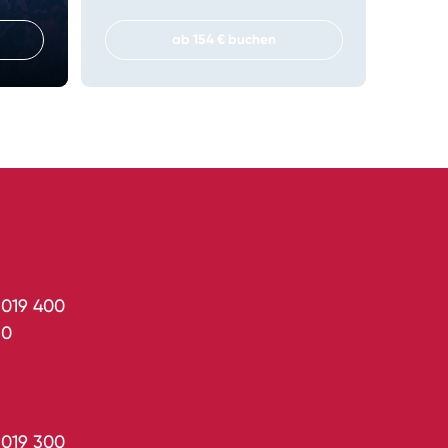
ab 154 € buchen
5019 400
 0
5019 300