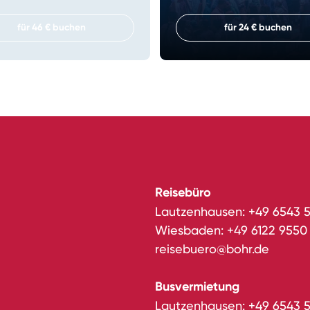
für 46 € buchen
für 24 € buchen
Reisebüro
Lautzenhausen:
+49 6543 
Wiesbaden:
+49 6122 9550
reisebuero@bohr.de
Busvermietung
Lautzenhausen:
+49 6543 