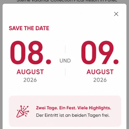
(Landeskategorie)
5x Abendessen im Restaurant More im
Pical Hotel
Ganztägige Reiseleitung bei Ausflug
„Istrien – das Hinterland“
Shuttlebus vom Busparkplatz nach Motovun
3er Weinprobe in Grožnjan inklusive Schinken,
Käse und Brot
Halbtägige Reiseleitung bei Ausflug
„Rovinj“
Halbtägige Reiseleitung bei Ausflug
„Pula“
Nutzung des Wellnessbereichs mit Innenpool,
Fitnessraum, Saunen und Entspannungsbereich
Ortstaxe
Durchgehende BOHR-Reisebegleitung