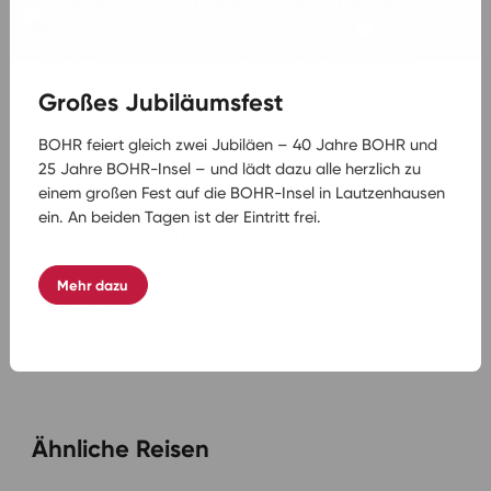
5-Sterne Valamar Collection Pical Resort in
Poreč
Das 2026 neueröffnete Valamar Collection Pical
Resort liegt im Herzen des Strandparks Parenzana,
Großes Jubiläumsfest
der für seine belebte Promenade und sein vielfältiges
kulturelles Angebot bekannt ist. Die Zimmer sind
BOHR feiert gleich zwei Jubiläen – 40 Jahre BOHR und
ausgestattet mit Dusche, WC, Föhn, TV, Telefon,
25 Jahre BOHR-Insel – und lädt dazu alle herzlich zu
Safe, Kaffeemaschine und Wasserkocher. Entspannen
einem großen Fest auf die BOHR-Insel in Lautzenhausen
können Sie im Innenpool oder Sie genießen das Meer
ein. An beiden Tagen ist der Eintritt frei.
an drei Stränden mit sämtlichen Annehmlichkeiten.
Mehr dazu
5-Sterne Valamar Collection
Pical Resort in Poreč
Ähnliche Reisen