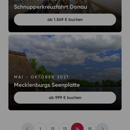
Schnupperkreuzfahrt Donau
ab 1.549 € buchen
MAI - OKTOBER 2027
Mecklenburgs Seenplatte
ab 999 € buchen
1
12
13
14
15