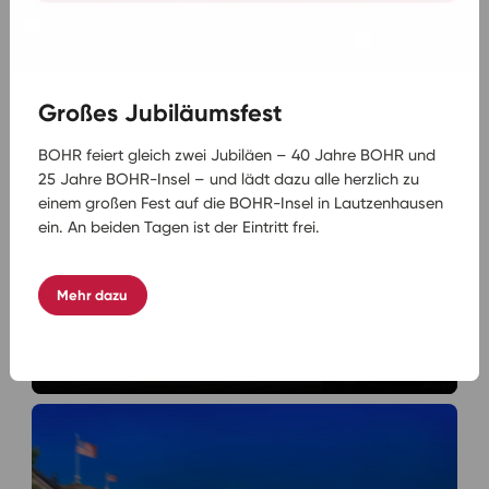
JUNI - SEPTEMBER 2027
Donau-Kreuzfahrt - Unser Klassiker!
ab 2.099 € buchen
Großes Jubiläumsfest
BOHR feiert gleich zwei Jubiläen – 40 Jahre BOHR und
25 Jahre BOHR-Insel – und lädt dazu alle herzlich zu
einem großen Fest auf die BOHR-Insel in Lautzenhausen
ein. An beiden Tagen ist der Eintritt frei.
JULI - OKTOBER 2027
Flusskreuzfahrt Seine de Luxe
Mehr dazu
Getränke inklusive
ab 2.545 € buchen