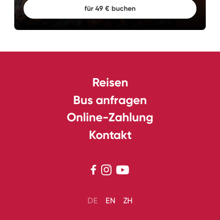
für 49 € buchen
Reisen
Bus anfragen
Online-Zahlung
Kontakt



DE
EN
ZH