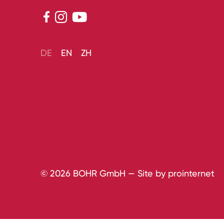



DE
EN
ZH
© 2026 BOHR GmbH — Site by
prointernet