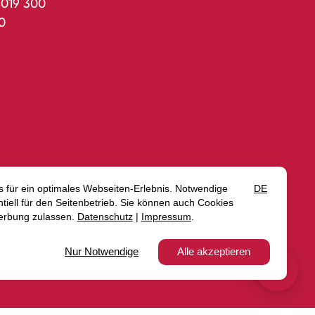
5019 300
0
rrufen
Impressum
Gutscheine
AGB
Intern
rklärung zur Barrierefreiheit
Media
Blog