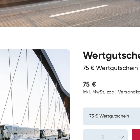
Wertgutsch
75 € Wertgutschein
75 €
Großes
inkl. MwSt. zzgl. Versandk
Jubiläumsf
75 € Wertgutschein
BOHR feiert gleich zwei
Jahre BOHR und 25 Jah
5 € Wertgutschein
und lädt dazu alle herz