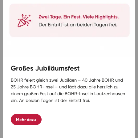
Emmelshausen-Dörth. Weitere Orte sind gegen
Aufpreis möglich. Welche Haltestelle bei einer
konkreten Fahrt bedient wird, steht in der jeweiligen
Reisebeschreibung und in Ihren Unterlagen.
Tipps für die passende
Tagesfahrt
Mit ein paar Handgriffen finden Sie die richtige Fahrt:
Großes Jubiläumsfest
Frühzeitig buchen:
Beliebte Termine – etwa zu
BOHR feiert gleich zwei Jubiläen – 40 Jahre BOHR und
Weihnachtsmärkten oder Konzerten – sind
25 Jahre BOHR-Insel – und lädt dazu alle herzlich zu
schnell ausgebucht.
einem großen Fest auf die BOHR-Insel in Lautzenhausen
Auf die Zustiegsstelle achten:
Wählen Sie die
ein. An beiden Tagen ist der Eintritt frei.
BOHR-Haltestelle, die am nächsten liegt.
Wetter und Saison einplanen:
Manche Ziele
Mehr dazu
entfalten ihren Reiz nur zur passenden
Jahreszeit.
Leistungen vergleichen:
Eintritt inklusive oder vor