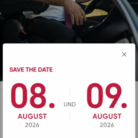
Wo steige ich bei BOHR ein?
Für Tagesfahrten stehen kostenlose Zustiegsstellen
zur Verfügung, u. a. Lautzenhausen (BOHR-Insel),
Mainz-Bretzenheim, Wiesbaden-Delkenheim, Bingen
(Autohof Nahetal), Rheinböllen, Simmern und