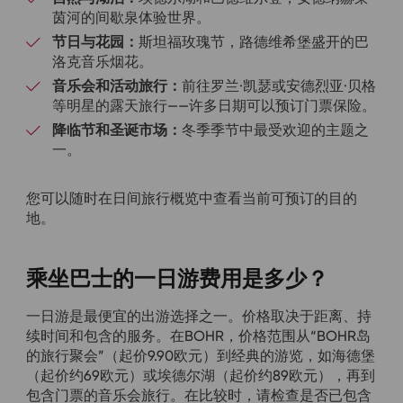
茵河的间歇泉体验世界。
节日与花园：
斯坦福玫瑰节，路德维希堡盛开的巴
洛克音乐烟花。
音乐会和活动旅行：
前往罗兰·凯瑟或安德烈亚·贝格
等明星的露天旅行——许多日期可以预订门票保险。
降临节和圣诞市场：
冬季季节中最受欢迎的主题之
一。
您可以随时在日间旅行概览中查看当前可预订的目的
地。
乘坐巴士的一日游费用是多少？
一日游是最便宜的出游选择之一。价格取决于距离、持
续时间和包含的服务。在BOHR，价格范围从“BOHR岛
的旅行聚会”（起价9.90欧元）到经典的游览，如海德堡
（起价约69欧元）或埃德尔湖（起价约89欧元），再到
包含门票的音乐会旅行。在比较时，请检查是否已包含