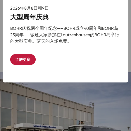
提前预订：
热门日期，例如圣诞市场或音乐会，通
2026年8月8日和9日
常很快就会被预订完。
大型周年庆典
注意上车地点：
选择离您最近的BOHR站。
考虑天气和季节：
某些目的地只有在合适的季节才
BOHR庆祝两个周年纪念——BOHR成立40周年和BOHR岛
能展现其魅力。
25周年——诚邀大家参加在Lautzenhausen的BOHR岛举行
比较服务：
门票包含在内还是需要现场支付？参加
的大型庆典。两天的入场免费。
音乐会的旅行时，查看门票保险是值得的。
考虑流动性：
如果需要走很多路，提前询问行程。
了解更多