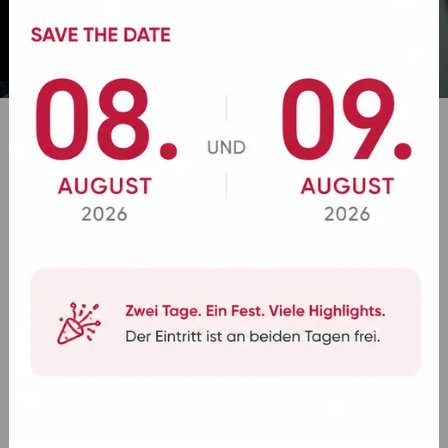
我在哪里可以搭乘BOHR？
对于日间旅行，提供免费的上车地点，包括
Lautzenhausen（BOHR岛）、美因茨-布雷岑海姆、威
斯巴登-德尔肯海姆、宾根（Nahetal汽车旅馆）、莱因
博伦、辛门和埃梅尔绍森-多尔特。其他地点可根据额
外费用提供。具体行程中将服务哪个站点，请参见各自
的旅行说明和您的文件。
适合日间旅行的提示
通过一些简单的步骤，您可以找到合适的旅行：