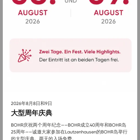
起 1,999 €
十月 2026
西班牙环游
起 2,649 €
2026年8月8日和9日
九月 2026
大型周年庆典
丹麦
BOHR庆祝两个周年纪念——BOHR成立40周年和BOHR岛
起 1,299 €
25周年——诚邀大家参加在Lautzenhausen的BOHR岛举行
的大型庆典。两天的入场免费。