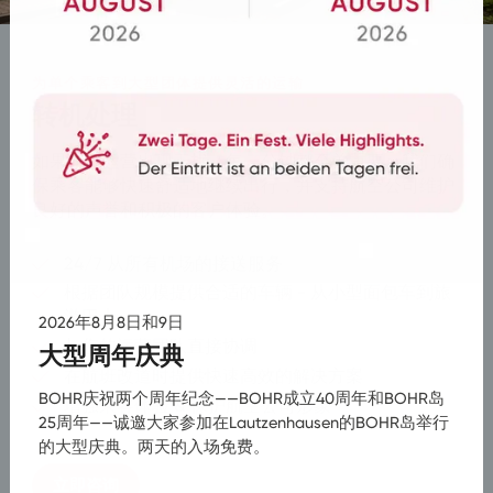
为单个乘客到大型团体提供灵活的运输
转机处理
如果航班运营出现干扰，每一分钟都至关重要。我们确
保乘客能够快速舒适地继续出行，并支持航空公司维护
良好的声誉和积极的客户体验。
24/7 从所有机场的接送服务
根据团队规模提供合适的车辆 - 从小型面包车到旅
游巴士
2026年8月8日和9日
与您的运营团队直接协调
大型周年庆典
在航班改道时提供快速高效的解决方案
BOHR庆祝两个周年纪念——BOHR成立40周年和BOHR岛
增强乘客体验 & 保护航空公司形象
25周年——诚邀大家参加在Lautzenhausen的BOHR岛举行
的大型庆典。两天的入场免费。
立即咨询