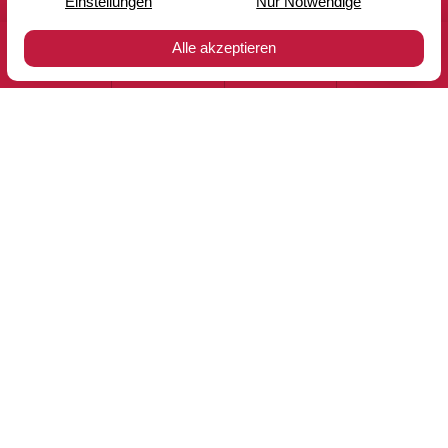
巴士租赁
劳岑豪森:
+49 6543 5019 300
旅行
价格咨询
在线支付
优惠券
法兰克福:
+49 69 1532 42670
buscharter@bohr.de
团体旅行
电话:
+49 6543 5019 450
gruppenreisen@bohr.de
BOHR 集团
职业选择
撤销保险合同
隐私保护
公司信息
优惠券
服务条款
内部
无障碍说明
媒体
博客
© 2026 BOHR GmbH — Site by
prointernet