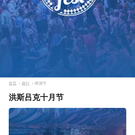
首页
旅行
啤酒节
洪斯吕克十月节