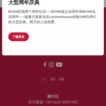
大型周年庆典
lostandfound@bohr.de
BOHR庆祝两个周年纪念——BOHR成立40周年和BOHR岛
25周年——诚邀大家参加在Lautzenhausen的BOHR岛举行
旅行
的大型庆典。两天的入场免费。
请求公交
了解更多
在线支付
联系我们



ZH
DE
EN
旅行社
劳岑豪森:
+49 6543 5019 400