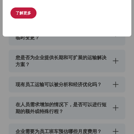
可以为每日员工班车设定固定路线吗？这些
路线是如何规划的？
了解更多
时间表可以多灵活地适应不同的班次时间和
临时变更？
您是否为企业提供长期和可扩展的运输解决
方案？
现有员工运输可以被分析和经济优化吗？
在人员需求增加的情况下，是否可以进行短
期的额外或特殊行程？
企业需要为员工班车预估哪些月度费用？