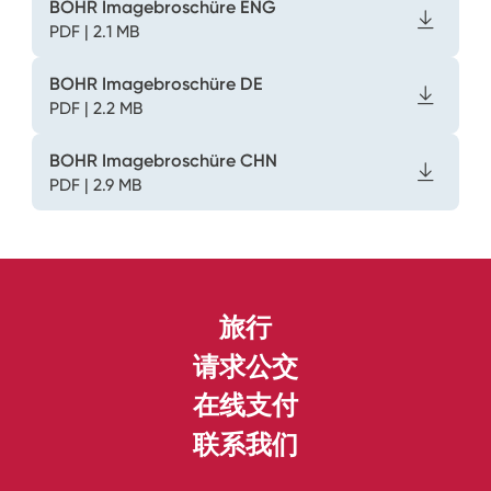
BOHR Imagebroschüre ENG
PDF | 2.1 MB
BOHR Imagebroschüre DE
PDF | 2.2 MB
BOHR Imagebroschüre CHN
PDF | 2.9 MB
旅行
请求公交
在线支付
联系我们