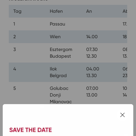
Tag
Hafen
An
Ab
1
Passau
17.00
2
Wien
14.00
18.00
3
Esztergom
07.30
08.30
Budapest
12.30
13.00
4
Ilok
04.00
06.00
Belgrad
13.30
23.59
5
Golubac
07.00
10.00
Donji
13.00
14.30
Milanovac
6
Svistov
13.30
14.00
Rousse
18.00
20.00
7
Hirsova
07.00
19.00