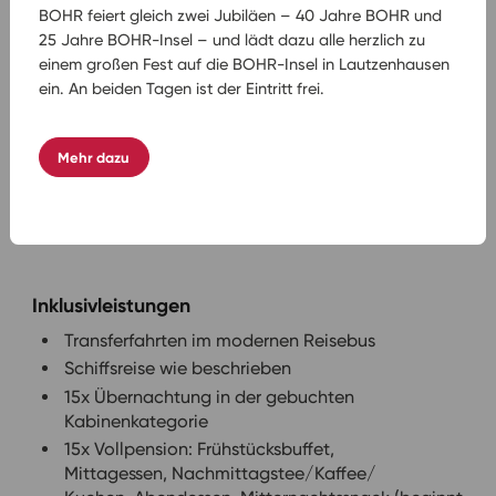
16
Passau
08.30
BOHR feiert gleich zwei Jubiläen – 40 Jahre BOHR und
25 Jahre BOHR-Insel – und lädt dazu alle herzlich zu
einem großen Fest auf die BOHR-Insel in Lautzenhausen
ein. An beiden Tagen ist der Eintritt frei.
(Alle Zeitangaben sind voraussichtlich und stets
Mehr dazu
vorbehaltlich Änderungen durch Hoch- oder
Niedrigwasser, geänderten Schleusenzeiten und
sonstigen unvorhersehbaren Ereignissen.)
Inklusivleistungen
Transferfahrten im modernen Reisebus
Schiffsreise wie beschrieben
15x Übernachtung in der gebuchten
Kabinenkategorie
15x Vollpension: Frühstücksbuffet,
Mittagessen, Nachmittagstee/Kaffee/