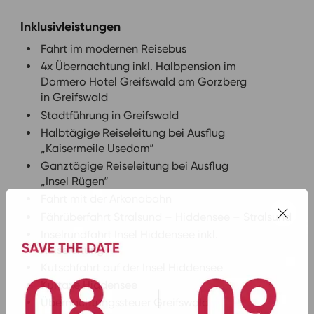
Inklusivleistungen
Fahrt im modernen Reisebus
4x Übernachtung inkl. Halbpension im
Dormero Hotel Greifswald am Gorzberg
in Greifswald
Stadtführung in Greifswald
Halbtägige Reiseleitung bei Ausflug
„Kaisermeile Usedom“
Ganztägige Reiseleitung bei Ausflug
„Insel Rügen“
Fahrt mit der Arkonabahn
Fährüberfahrt Stralsund – Hiddensee – Stralsund
Inselrundfahrt Insel Hiddensee inkl.
Reiseleitung
Kutschfahrt auf der Insel Hiddensee
Kurtaxe Hiddensee
Übernachtungssteuer Greifswald