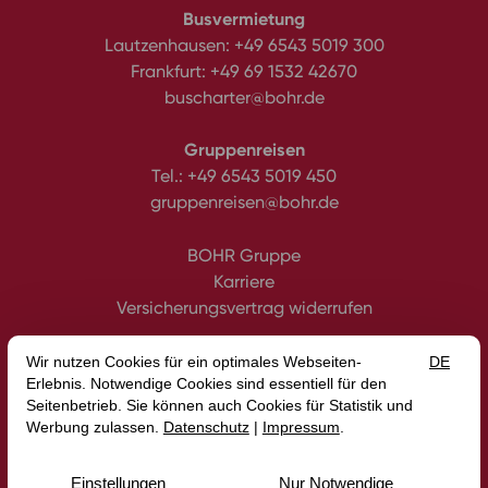
Busvermietung
Lautzenhausen:
+49 6543 5019 300
Frankfurt:
+49 69 1532 42670
buscharter@bohr.de
Gruppenreisen
Tel.:
+49 6543 5019 450
gruppenreisen@bohr.de
BOHR Gruppe
Karriere
Versicherungsvertrag widerrufen
Datenschutz
Impressum
Gutscheine
AGB
Intern
Erklärung zur Barrierefreiheit
Media
Blog
© 2026 BOHR GmbH — Site by
prointernet