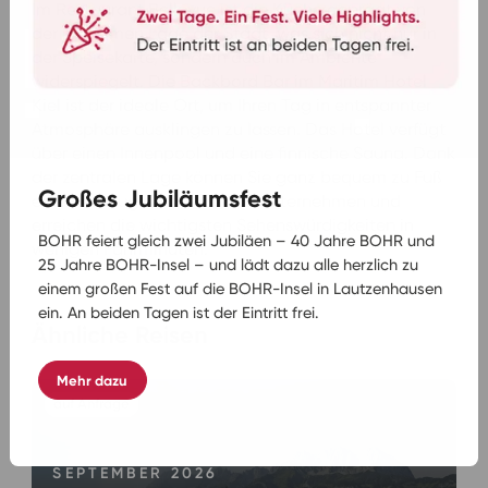
Im Restaurant Bellevue ist die Küche geprägt von
der maritimen Lage der Stadt, was sich nicht nur in
der Speisekarte, sondern auch im Ambiente
widerspiegelt. Die Backbord Bar im Maritim Hotel
Kiel ist der ideale Ort, um Ihren Tag in entspannter
Atmosphäre ausklingen zu lassen. Das Hotel verfügt
über einen Innenpool und eine finnische Sauna. Dank
der zentralen Lage können Sie ganz bequem zu Fuß
Großes Jubiläumsfest
einen Ausflug an den Strand unternehmen und
erreichen die wichtigsten Sehenswürdigkeiten in
BOHR feiert gleich zwei Jubiläen – 40 Jahre BOHR und
wenigen Fahrminuten.
25 Jahre BOHR-Insel – und lädt dazu alle herzlich zu
einem großen Fest auf die BOHR-Insel in Lautzenhausen
ein. An beiden Tagen ist der Eintritt frei.
Ähnliche Reisen
Mehr dazu
SEPTEMBER 2026