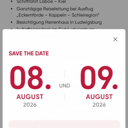
Schifffahrt Laboe – Kiel
Ganztägige Reiseleitung bei Ausflug
„Eckernförde – Kappeln – Schleiregion“
Besichtigung Herrenhaus in Ludwigsburg
1x Kaffeegedeck im Gut Ludwigsburg
Ganztägige Reiseleitung bei Ausflug
„Lübecker Bucht – Holsteinische Schweiz“
Freie Nutzung vom Schwimmbad
Durchgehende BOHR-Reisebegleitung
4-Sterne Martim Hotel Bellevue Kiel in Kiel
Genießen Sie den atemberaubenden Blick auf die
Kieler Förde und auf die ruhige Ostsee. Mit etwas
Glück können Sie ein Kreuzfahrtschiff beim Auslaufen
beobachten. Die gemütlichen Nichtraucher-Zimmer
sind im hellen, nordischen Stil eingerichtet und
verfügen über Badewanne, WC, Föhn, kostenfreies
Wlan, TV, Telefon sowie ein Kaffee- und Teebereiter.