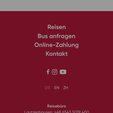
Reisen
Bus anfragen
Online-Zahlung
Kontakt



DE
EN
ZH
Reisebüro
Lautzenhausen:
+49 6543 5019 400