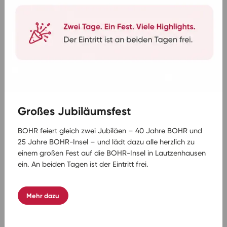
(Landestypisch)
9x Übernachtung inkl. All Inclusive im 5-Sterne
Maritim Resort und Spa Mauritius
(Landeskategorie) in Deluxe Zimmer
2x Mittagessen bei den Tagesausflüge
1x Mittagessen als BBQ-Grill an Bord des
Katamarans inkl. Getränke
Begrüßungscocktail am Anreisetag
Ganztägige Reiseleitung beim Ausflug „Wilder
Großes Jubiläumsfest
Südwesten“
Besichtigung des Tempels von Grand
BOHR feiert gleich zwei Jubiläen – 40 Jahre BOHR und
Bassin
25 Jahre BOHR-Insel – und lädt dazu alle herzlich zu
Eintritt und Besichtigung der Thumerie de
einem großen Fest auf die BOHR-Insel in Lautzenhausen
Chamarel
ein. An beiden Tagen ist der Eintritt frei.
1x Rumverkostung
Katamaran-Kreuzfahrt entlang der
Westküste
Mehr dazu
Ganztägige Reiseleitung beim Ausflug
„Entdeckungstour durch Port Louis und