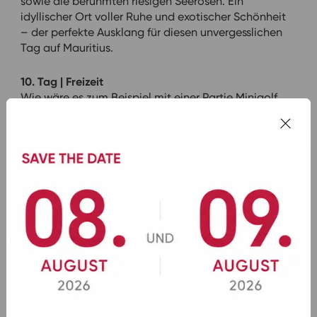
sowie die berühmten riesigen Seerosen. Ein
idyllischer Ort voller Ruhe und exotischer Schönheit
– der perfekte Ausklang für diesen unvergesslichen
Tag auf Mauritius.
10. Tag | Freizeit
Wie wäre es zum Beispiel mit einer Partie Minigolf,
deren Anlage sich direkt im Maritim Hotel befindet?
11. Tag | Rückflug
Transfer zum Flughafen und Rückflug.
Inklusivleistungen
Hin-/Rücktransfer BOHR-Insel – Flughafen
Frankfurt/Main
Hin-/Rückflug Frankfurt/Main – Mauritius mit
Condor, Economy Class
Fahrten vor Ort im modernen Reisebus