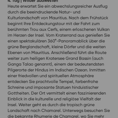
4. Tag | Wilder Südwesten
Heute erwartet Sie ein abwechslungsreicher Ausflug
durch die beeindruckende Natur- und
Kulturlandschaft von Mauritius. Nach dem Frühstück
beginnt Ihre Entdeckungstour mit der Fahrt zum
berühmten Trou aux Cerfs, einem erloschenen Vulkan
im Herzen der Insel. Vom Kraterrand aus genießen Sie
einen spektakulären 360°-Panoramablick über die
grüne Berglandschaft, kleine Dörfer und die weiten
Ebenen von Mauritius. Anschließend führt die Route
weiter zum heiligen Kratersee Grand Bassin (auch
Ganga Talao genannt), einem der bedeutendsten
Pilgerorte der Hindus im Indischen Ozean. Inmitten
einer friedvollen und spirituellen Atmosphäre
entdecken Sie prachtvolle Tempel, farbenfrohe
Schreine und imposante Statuen hinduistischer
Gottheiten. Der Ort vermittelt einen faszinierenden
Einblick in die kulturelle und religiöse Vielfalt der
Insel. Weiter geht es durch die tropisch grüne
Landschaft nach Chamarel. Unterwegs besuchen Sie
die bekannte Rhumerie de Chamarel, wo Sie mehr