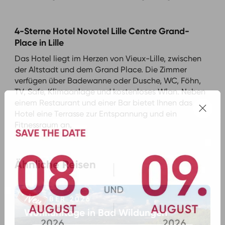
4-Sterne Hotel Novotel Lille Centre Grand-
Place in Lille
Das Hotel liegt im Herzen von Vieux-Lille, zwischen
der Altstadt und dem Grand Place. Die Zimmer
verfügen über Badewanne oder Dusche, WC, Föhn,
TV, Safe, Klimaanlage und kostenloses Wlan. Neben
einem Restaurant und einer Bar bietet Ihnen das
Hotel eine Terrasse zur Entspannung und ein
Fitnessraum an.
Ähnliche Reisen
OKTOBER 2026
Wohlfühltage in Bad Wildungen