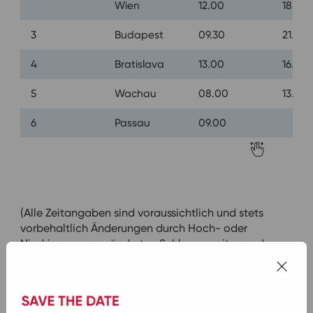
Wien
12.00
18.00
3
Budapest
09.30
21.00
4
Bratislava
13.00
16.30
5
Wachau
08.00
13.30
6
Passau
09.00
(Alle Zeitangaben sind voraussichtlich und stets
vorbehaltlich Änderungen durch Hoch- oder
Niedrigwasser, geänderten Schleusenzeiten und
sonstigen unvorhersehbaren Ereignissen.)
Inklusivleistungen