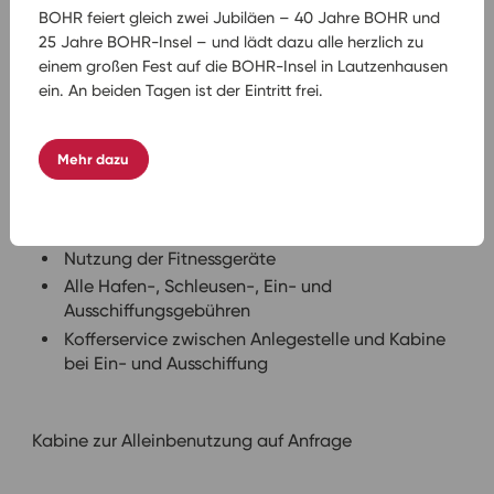
BOHR feiert gleich zwei Jubiläen – 40 Jahre BOHR und
„unlimitiert“ glasweise aus dem
25 Jahre BOHR-Insel – und lädt dazu alle herzlich zu
Offenausschank (Mineralwasser, Softdrinks und
einem großen Fest auf die BOHR-Insel in Lautzenhausen
Säfte, Fassbier, Weizenbier und alle
ein. An beiden Tagen ist der Eintritt frei.
Flaschenbiere, Wein, Sekt, Spirituosen, Cocktails
und Longdrinks, Tee und Kaffee, Heißgetränke)
Landausflüge lt. Reiseverlauf
Mehr dazu
Deutschsprechende Kreuzfahrtleitung
Teilnahme am Bordprogramm
Täglich Live-Musik in der Panoramalounge
Nutzung der Fitnessgeräte
Alle Hafen-, Schleusen-, Ein- und
Ausschiffungsgebühren
Kofferservice zwischen Anlegestelle und Kabine
bei Ein- und Ausschiffung
Kabine zur Alleinbenutzung auf Anfrage