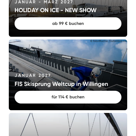
JANUAR - MÄRZ 2027
HOLIDAY ON ICE - NEW SHOW
ab 99 € buchen
Großes Jubiläumsfest
BOHR feiert gleich zwei Jubiläen – 40 Jahre BOHR und
25 Jahre BOHR-Insel – und lädt dazu alle herzlich zu
einem großen Fest auf die BOHR-Insel in Lautzenhausen
ein. An beiden Tagen ist der Eintritt frei.
JANUAR 2027
FIS Skisprung Weltcup in Willingen
Mehr dazu
für 114 € buchen